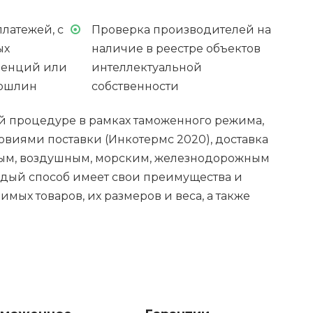
латежей, с
Проверка производителей на
ых
наличие в реестре объектов
ренций или
интеллектуальной
пошлин
собственности
й процедуре в рамках таможенного режима,
овиями поставки (Инкотермс 2020), доставка
ным, воздушным, морским, железнодорожным
дый способ имеет свои преимущества и
мых товаров, их размеров и веса, а также