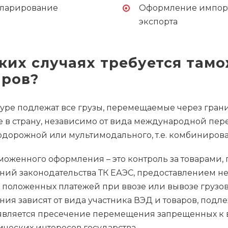
ларирование
Оформление импор
экспорта
аких случаях требуется та
аров?
ре подлежат все грузы, перемещаемые через грани
 в страну, независимо от вида международной пер
дорожной или мультимодального, т.е. комбинирован
моженного оформления – это контроль за товарами
ний законодательства ТК ЕАЭС, предоставлением 
 положенных платежей при ввозе или вывозе грузо
ния зависят от вида участника ВЭД и товаров, по
является пресечение перемещения запрещенных к в
ческих интересов государства.