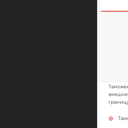
Таможен
внешнеэ
границ
Там