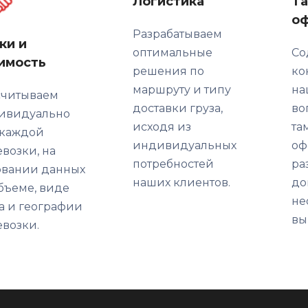
Логистика
Т
о
Разрабатываем
ки и
оптимальные
Со
имость
решения по
ко
маршруту и типу
на
считываем
доставки груза,
во
ивидуально
исходя из
та
 каждой
индивидуальных
оф
возки, на
потребностей
ра
овании данных
наших клиентов.
до
бъеме, виде
не
а и географии
вы
возки.