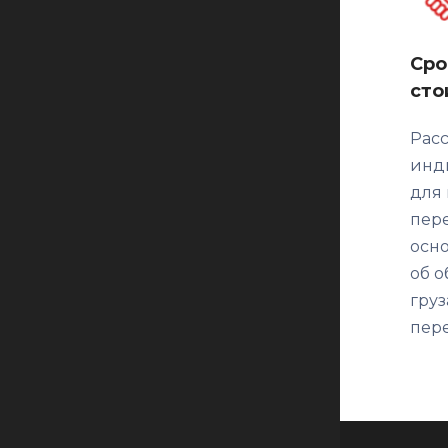
Сро
сто
Рас
инд
для
пере
осн
об о
груз
пере