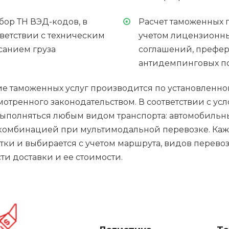
бор ТН ВЭД-кодов, в
Расчет таможенных п
тветствии с техническим
учетом лицензионн
санием груза
соглашений, префе
антидемпинговых 
е таможенных услуг производится по установленно
отренного законодательством. В соответствии с усл
выполняться любым видом транспорта: автомобиль
комбинацией при мультимодальной перевозке. Каж
тки и выбирается с учетом маршрута, видов перевози
ти доставки и ее стоимости.