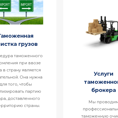
Таможенная
истка грузов
едура таможенного
рмления при ввозе
а в страну является
Услуги
ательной. Она нужна
таможенно
для того, чтобы
брокера
лизировать партию
ара, доставленного
Мы проводи
ерриторию страны.
профессиональ
таможенную очи