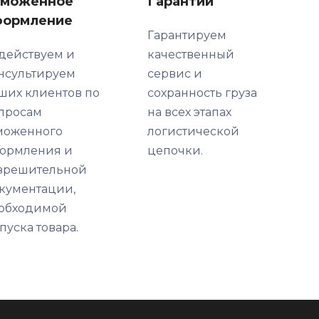
аможенное
Гарантии
формление
Гарантируем
действуем и
качественный
нсультируем
сервис и
ших клиентов по
сохранность груза
просам
на всех этапах
моженного
логистической
ормления и
цепочки.
зрешительной
кументации,
обходимой
пуска товара.