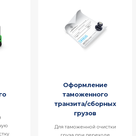
Оформление
го
таможенного
транзита/сборных
грузов
м
ную
Для таможенной очистки
стку
груза при переходе