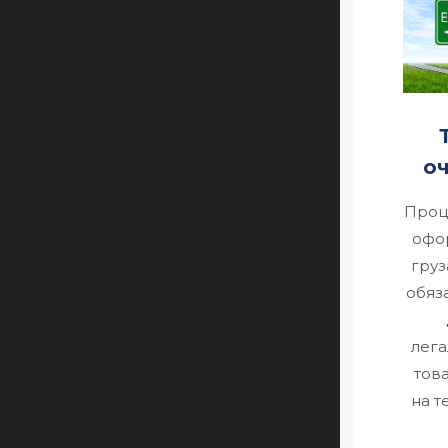
оч
Проц
офо
груз
обяз
лега
тов
на т