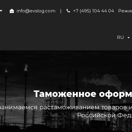
info@evslog.com
|
+7 (495) 104 44 04
Режим
RU
Таможенное оформ
анимаемся растаможиванием товаров и 
Российской Фед