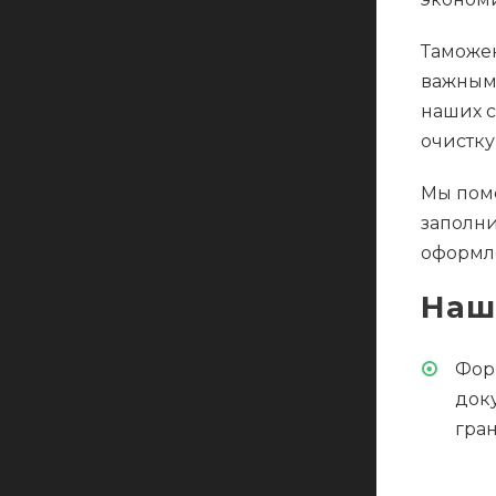
Таможен
важным 
наших с
очистку
Мы помо
заполни
оформле
Наш
Фор
док
гра