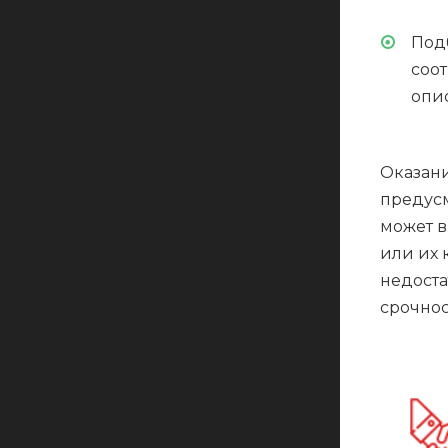
Под
соо
опи
Оказани
предусм
может 
или их 
недоста
срочнос