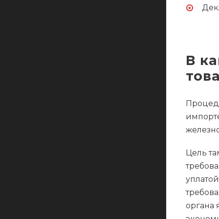
Дек
В к
тов
Процеду
импорте
железно
Цель та
требова
уплатой
требова
органа 
экономи