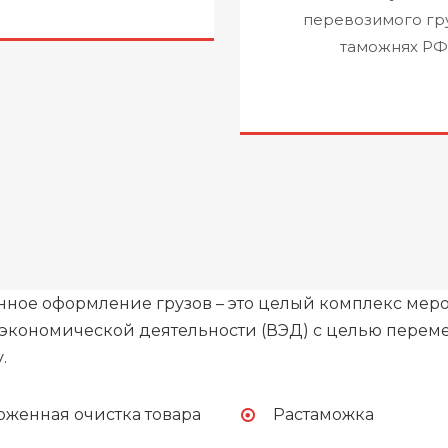
перевозимого гр
таможнях РФ
ное оформление грузов – это целый комплекс мер
кономической деятельности (ВЭД) с целью переме
у.
оженная очистка товара
Растаможка