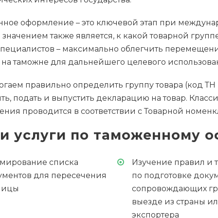
ное оформление – это ключевой этап при междунар
значением также является, к какой товарной груп
пециалистов – максимально облегчить перемещение
 на таможне для дальнейшего целевого использова
гаем правильно определить группу товара (код ТН 
ть, подать и выпустить декларацию на товар. Клас
ния проводится в соответствии с Товарной номенк
и услуги по таможенному 
мирование списка
Изучение правил и 
ументов для пересечения
по подготовке докум
ницы
сопровождающих гр
выезде из страны и
экспортера